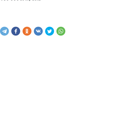
Sotib olish
Savatga kiritish
Xabar yuborish