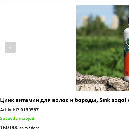
Цинк витамин для волос и бороды, Sink soqol va
Artikul:
P-0139587
Sotuvda mavjud
160 000
so'm / dona