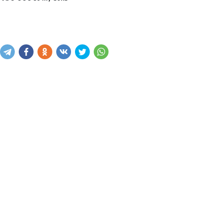
Sotib olish
Savatga kiritish
Xabar yuborish