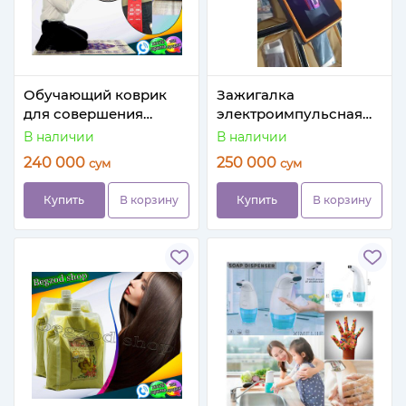
Обучающий коврик
Зажигалка
для совершения
электроимпульсная
молитвы (намаз)
сенсорная USB
В наличии
В наличии
240 000
250 000
сум
сум
Купить
В корзину
Купить
В корзину