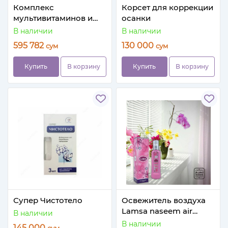
Комплекс
Корсет для коррекции
мультивитаминов и
осанки
минералов Centrum
В наличии
В наличии
(365+60 шт.)
595 782
130 000
сум
сум
Купить
В корзину
Купить
В корзину
Супер Чистотело
Освежитель воздуха
Lamsa naseem air
В наличии
freshener
В наличии
145 000