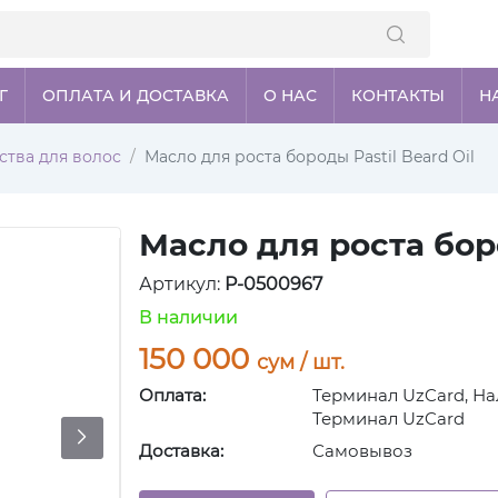
Г
ОПЛАТА И ДОСТАВКА
О НАС
КОНТАКТЫ
Н
ства для волос
Масло для роста бороды Pastil Beard Oil
Масло для роста боро
Артикул:
P-0500967
В наличии
150 000
сум / шт.
Оплата:
Терминал UzCard, На
Терминал UzCard
Доставка:
Самовывоз