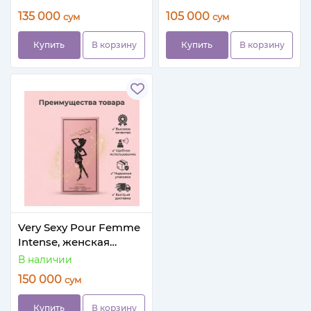
135 000
105 000
сум
сум
Купить
В корзину
Купить
В корзину
Very Sexy Pour Femme
Intense, женская
парфюмерная вода
В наличии
150 000
сум
Купить
В корзину