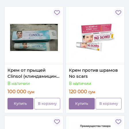
Крем от прыщей
Крем против шрамов
Clinsol (клиндамицина
No scars
фосфат и
В наличии
В наличии
никотинамид)
100 000
120 000
сум
сум
Купить
В корзину
Купить
В корзину