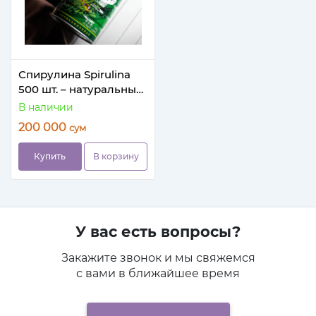
Спирулина Spirulina
500 шт. – натуральный
продукт с
В наличии
антиоксидантами и
200 000
сум
аминокислотами
Купить
В корзину
У вас есть вопросы?
Закажите звонок и мы свяжемся
с вами в ближайшее время