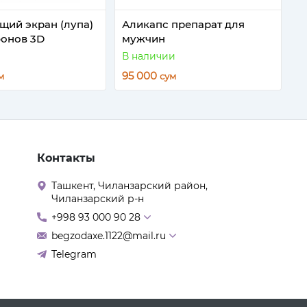
щий экран (лупа)
Аликапс препарат для
фонов 3D
мужчин
В наличии
95 000
м
сум
Контакты
Ташкент, Чиланзарский район,
Чиланзарский р-н
+998 93 000 90 28
begzodaxe.1122@mail.ru
Telegram