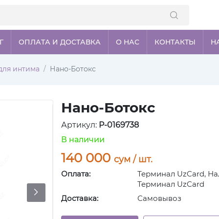
Г
ОПЛАТА И ДОСТАВКА
О НАС
КОНТАКТЫ
Н
для интима
Нано-Ботокс
Нано-Ботокс
Артикул:
P-0169738
В наличии
140 000
сум / шт.
Оплата:
Терминал UzCard, На
Терминал UzCard
Доставка:
Самовывоз