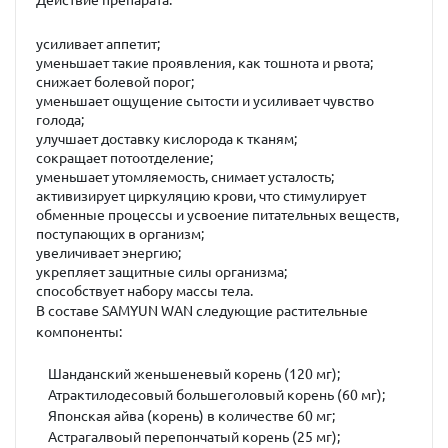
Действие препарата:
усиливает аппетит;
уменьшает такие проявления, как тошнота и рвота;
снижает болевой порог;
уменьшает ощущение сытости и усиливает чувство
голода;
улучшает доставку кислорода к тканям;
сокращает потоотделение;
уменьшает утомляемость, снимает усталость;
активизирует циркуляцию крови, что стимулирует
обменные процессы и усвоение питательных веществ,
поступающих в организм;
увеличивает энергию;
укрепляет защитные силы организма;
способствует набору массы тела.
В составе SAMYUN WAN следующие растительные
компоненты:
Шанданский женьшеневый корень (120 мг);
Атрактилодесовый большеголовый корень (60 мг);
Японская айва (корень) в количестве 60 мг;
Астрагалвоый перепончатый корень (25 мг);