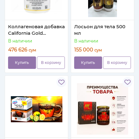
Коллагеновая добавка
Лосьон для тела 500
California Gold
мл
Nutrition CollagenUр
В наличии
В наличии
(464 гр.)
476 626
155 000
сум
сум
Купить
В корзину
Купить
В корзину