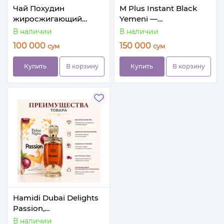
Чай Похудин
M Plus Instant Black
жиросжигающий
Yemeni —
комплекс
растительная пищевая
В наличии
В наличии
паста
100 000
150 000
сум
сум
Купить
В корзину
Купить
В корзину
Hamidi Dubai Delights
Passion,
концентрированное
В наличии