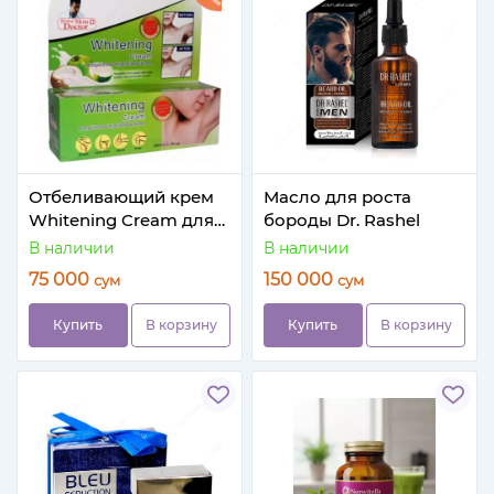
Отбеливающий крем
Масло для роста
Whitening Cream для
бороды Dr. Rashel
интимных зон
В наличии
В наличии
75 000
150 000
сум
сум
Купить
В корзину
Купить
В корзину