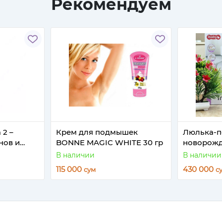
Рекомендуем
 2 –
Крем для подмышек
Люлька-п
нов и
BONNE MAGIC WHITE 30 гр
новорож
ужчин
В наличии
В наличии
115 000
430 000
сум
с