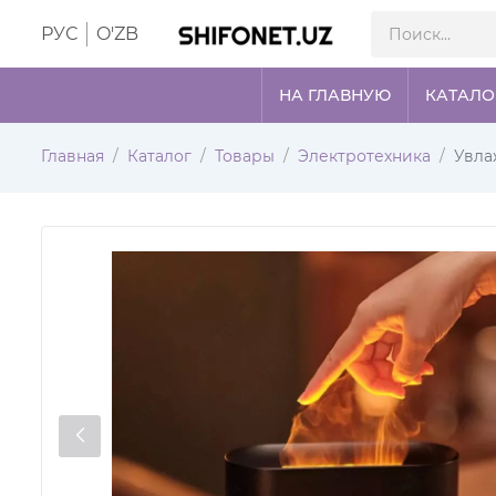
РУС
O'ZB
НА ГЛАВНУЮ
КАТАЛО
Главная
Каталог
Товары
Электротехника
Увла