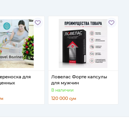
ереноска для
Ловелас Форте капсулы
денных
для мужчин
В наличии
120 000
ум
сум