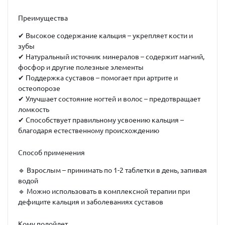
Преимущества
✔
Высокое содержание кальция
– укрепляет кости и
зубы
✔
Натуральный источник минералов
– содержит магний,
фосфор и другие полезные элементы
✔
Поддержка суставов
– помогает при артрите и
остеопорозе
✔
Улучшает состояние ногтей и волос
– предотвращает
ломкость
✔
Способствует правильному усвоению кальция
–
благодаря естественному происхождению
Способ применения
🔹
Взрослым
– принимать по 1-2 таблетки в день, запивая
водой
🔹
Можно использовать в комплексной терапии
при
дефиците кальция и заболеваниях суставов
Кому подойдет