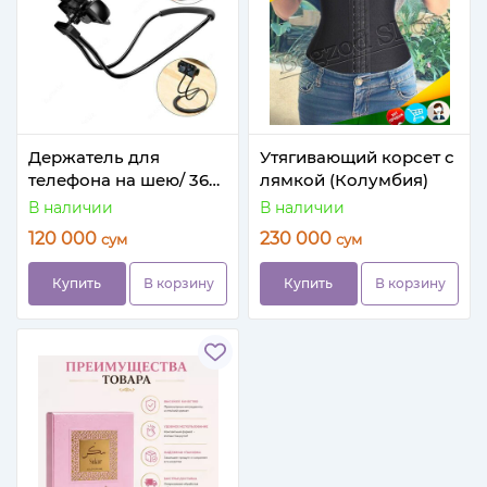
Держатель для
Утягивающий корсет с
телефона на шею/ 360
лямкой (Колумбия)
градусов
В наличии
В наличии
120 000
230 000
сум
сум
Купить
В корзину
Купить
В корзину