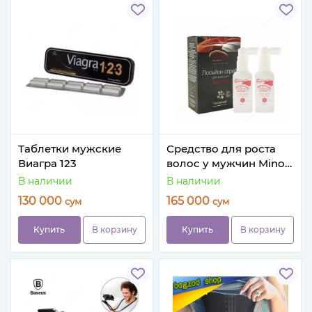
Таблетки мужские
Средство для роста
Виагра 123
волос у мужчин MinoX
5 (50 мл)
В наличии
В наличии
130 000
165 000
сум
сум
Купить
В корзину
Купить
В корзину