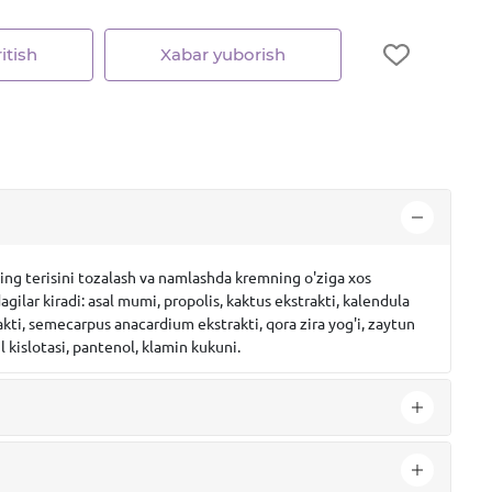
itish
Xabar yuborish
ning terisini tozalash va namlashda kremning o'ziga xos
ilar kiradi: asal mumi, propolis, kaktus ekstrakti, kalendula
rakti, semecarpus anacardium ekstrakti, qora zira yog'i, zaytun
il kislotasi, pantenol, klamin kukuni.