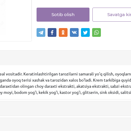
Sotib olish
Savatga kir
 vositadir. Keratinlashtirilgan tarozilarni samarali yo'q qilish, oyoqlar
da oyoq terisi xashak va tarozidan xalos bo'ladi. Krem tarkibiga quyidag
 daraxtidan olingan choy daraxti ekstrakti, akatsiya ekstrakti, sabzi ekst
y moyi, bodom yog'i, kekik yog'i, kastor yog'i, glitserin, sink oksidi, salits