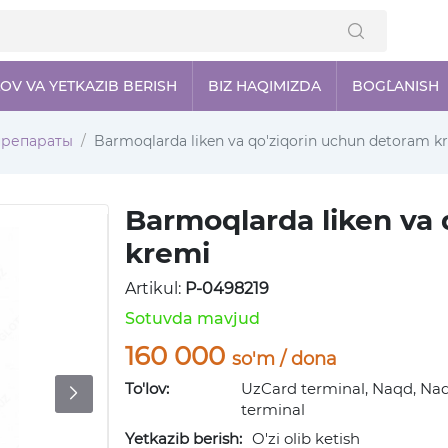
LOV VA YETKAZIB BERISH
BIZ HAQIMIZDA
BOG`LANISH
препараты
Barmoqlarda liken va qo'ziqorin uchun detoram k
Barmoqlarda liken va 
kremi
Artikul:
P-0498219
Sotuvda mavjud
160 000
so'm / dona
To'lov:
UzCard terminal, Naqd, Naq
terminal
Yetkazib berish:
O'zi olib ketish