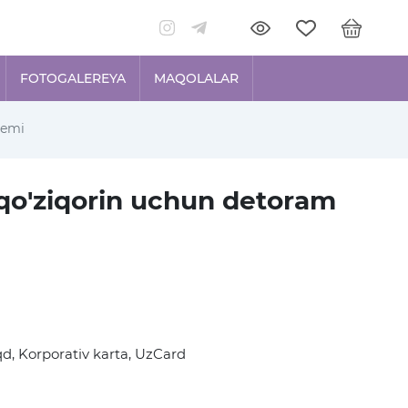
FOTOGALEREYA
MAQOLALAR
remi
qo'ziqorin uchun detoram
d, Korporativ karta, UzCard