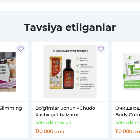
Tavsiya etilganlar
 Slimming
Bo‘g‘imlar uchun «Chudo
Очищающи
Xash» gel-balzami
Body Com
Похудени
Sotuvda mavjud
Sotuvda m
130 000
110 000
so'm
so