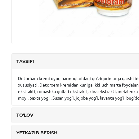
TAVSIFI
Detorham kremi oyoq barmoqlaridagi qo'ziqorinlarga qarshi ideal
xususiyati. Detorxem kremidan kuniga ikki-uch marta foydalangan
ekstrakti, romashka gullari ekstrakti, xina ekstrakti, melaleuka
moyi, paxta yog'i, Susan yog'i, jojoba yog'i, lavanta yog'i, bug'do
TO'LOV
YETKAZIB BERISH