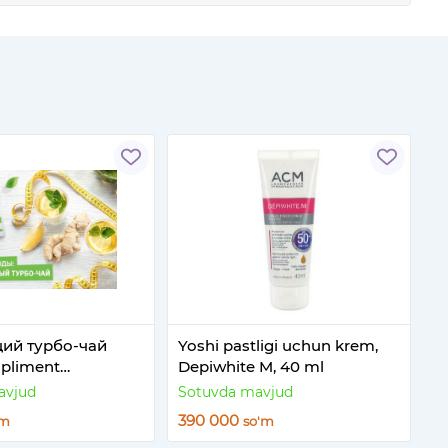
й турбо-чай
Yoshi pastligi uchun krem,
pliment
Depiwhite M, 40 ml
я
avjud
Sotuvda mavjud
390 000
'm
so'm