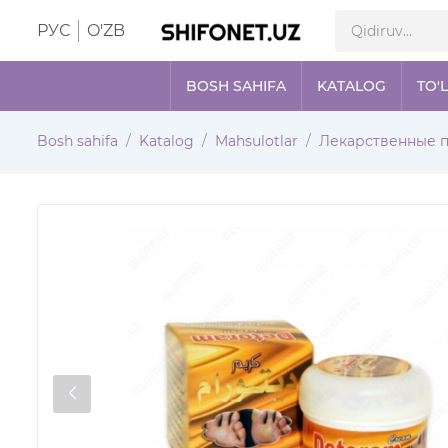
РУС
O'ZB
BOSH SAHIFA
KATALOG
TO'
Bosh sahifa
Katalog
Mahsulotlar
Лекарственные 