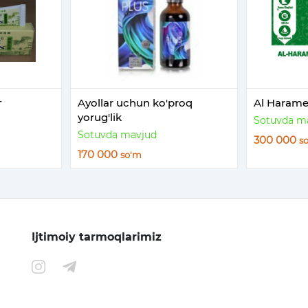
т
Ayollar uchun ko'proq
Al Haramee
yorug'lik
Sotuvda m
Sotuvda mavjud
300 000
s
170 000
so'm
Ijtimoiy tarmoqlarimiz