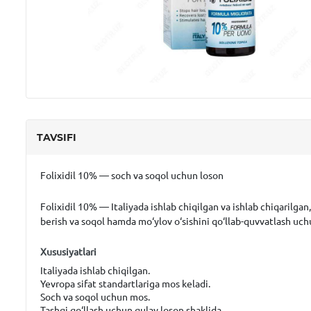
TAVSIFI
Folixidil 10% — soch va soqol uchun loson
Folixidil 10%
— Italiyada ishlab chiqilgan va ishlab chiqarilgan
berish va soqol hamda mo‘ylov o‘sishini qo‘llab-quvvatlash uch
Xususiyatlari
Italiyada ishlab chiqilgan.
Yevropa sifat standartlariga mos keladi.
Soch va soqol uchun mos.
Tashqi qo‘llash uchun qulay loson shaklida.