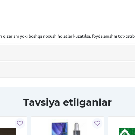
ri qizarishi yoki boshqa noxush holatlar kuzatilsa, foydalanishni to‘xtati
Tavsiya etilganlar