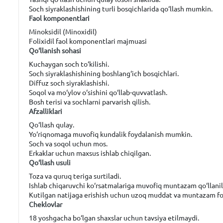
Soch siyraklashishining turli bosqichlarida qo‘llash mumkin.
Faol komponentlari
Minoksidil (Minoxidil)
Folixidil faol komponentlari majmuasi
Qo‘llanish sohasi
Kuchaygan soch to‘kilishi.
Soch siyraklashishining boshlang‘ich bosqichlari.
Diffuz soch siyraklashishi.
Soqol va mo‘ylov o‘sishini qo‘llab-quvvatlash.
Bosh terisi va sochlarni parvarish qilish.
Afzalliklari
Qo‘llash qulay.
Yo‘riqnomaga muvofiq kundalik foydalanish mumkin.
Soch va soqol uchun mos.
Erkaklar uchun maxsus ishlab chiqilgan.
Qo‘llash usuli
Toza va quruq teriga surtiladi.
Ishlab chiqaruvchi ko‘rsatmalariga muvofiq muntazam qo‘llanil
Kutilgan natijaga erishish uchun uzoq muddat va muntazam foy
Cheklovlar
18 yoshgacha bo‘lgan shaxslar uchun tavsiya etilmaydi.