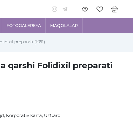
FOTOGALEREYA
MAQOLALAR
lidixil preparati (10%)
 qarshi Folidixil preparati
d, Korporativ karta, UzCard