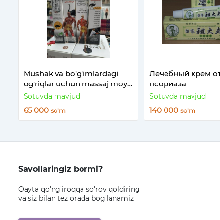
Mushak va bo'g'imlardagi
Лечебный крем о
og'riqlar uchun massaj moyi
псориаза
El-kapitan
Sotuvda mavjud
Sotuvda mavjud
65 000
140 000
so'm
so'm
Savollaringiz bormi?
Qayta qo'ng'iroqqa so'rov qoldiring
va siz bilan tez orada bog'lanamiz