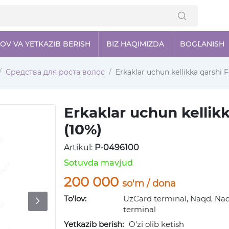
LOV VA YETKAZIB BERISH
BIZ HAQIMIZDA
BOG`LANISH
Средства для роста волос
Erkaklar uchun kellikka qarshi Fo
Erkaklar uchun kellikka
(10%)
Artikul:
P-0496100
Sotuvda mavjud
200 000
so'm / dona
To'lov:
UzCard terminal, Naqd, Naq
terminal
Yetkazib berish:
O'zi olib ketish