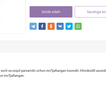
Sotib olish
Savatga kir
, soch va soqol parvarishi uchun mo‘ljallangan losondir. Minoksidil asosi
un mo‘ljallangan.