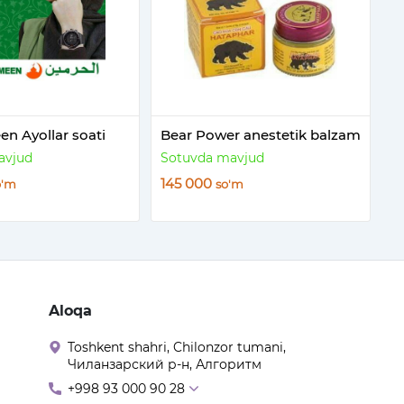
n Ayollar soati
Bear Power anestetik balzam
avjud
Sotuvda mavjud
145 000
o'm
so'm
Aloqa
Toshkent shahri, Chilonzor tumani,
Чиланзарский р-н, Алгоритм
+998 93 000 90 28