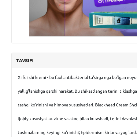
TAVSIFI
Xi fei shi kremi - bu faol antibakterial ta'sirga ega bo'lgan noyo
yallig'lanishga qarshi harakat. Bu shikastlangan terini tiklashg
tashqi ko'rinishi va himoya xususiyatlari. Blackhead Cream Sh
ijobiy xususiyatlar: akne va akne bilan kurashadi, terini davola
toshmalarning keyingi ko'rinishi; Epidermisni kirlar va yog'lard