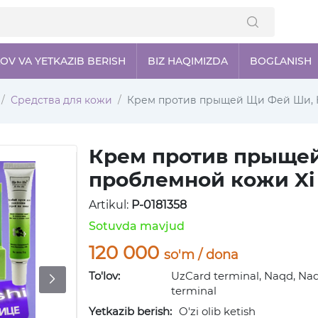
LOV VA YETKAZIB BERISH
BIZ HAQIMIZDA
BOG`LANISH
Средства для кожи
Крем против прыщей Щи Фей Ши, К
Крем против прыще
проблемной кожи Xi f
Artikul:
P-0181358
Sotuvda mavjud
120 000
so'm / dona
To'lov:
UzCard terminal, Naqd, Naq
terminal
Yetkazib berish:
O'zi olib ketish