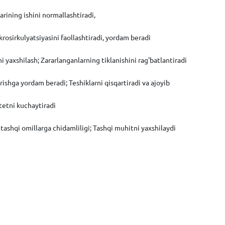
larining ishini normallashtiradi,
rosirkulyatsiyasini faollashtiradi, yordam beradi
i yaxshilash; Zararlanganlarning tiklanishini rag'batlantiradi
rishga yordam beradi; Teshiklarni qisqartiradi va ajoyib
tetni kuchaytiradi
tashqi omillarga chidamliligi; Tashqi muhitni yaxshilaydi