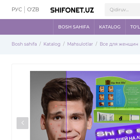
РУС
O'ZB
BOSH SAHIFA
KATALOG
TO'
Bosh sahifa
Katalog
Mahsulotlar
Все для женщин