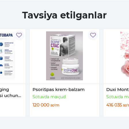
Tavsiya etilganlar
rging
PsoriSpas krem-balzam
Duxi Mont
isi uchun
Sotuvda mavjud
Sotuvda m
120 000
416 035
so'm
so