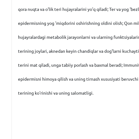
qora nuqta va o'lik teri hujayralarini yo'q qiladi; Ter va yog 'bez
epidermisning yog 'miqdorini oshirishning oldini olish; Qon mik
hujayralardagi metabolik jarayonlarni va ularning funktsiyalarin
terining joylari, aknedan keyin chandiqlar va dog'larni kuchayti
terini mat qiladi, unga tabiiy porlash va baxmal beradi; Immuni
epidermisni himoya qilish va uning tirnash xususiyati beruvchi 
terining ko'rinishi va uning salomatligi.