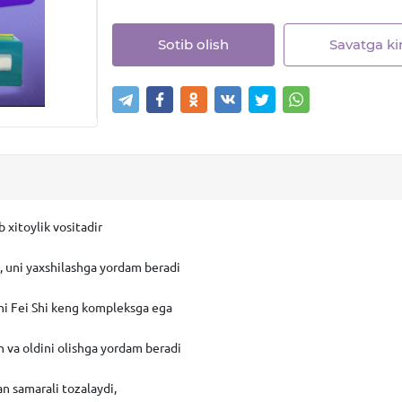
Sotib olish
Savatga kir
b xitoylik vositadir
a, uni yaxshilashga yordam beradi
chi Fei Shi keng kompleksga ega
sh va oldini olishga yordam beradi
an samarali tozalaydi,