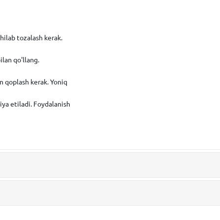
shilab tozalash kerak.
lan qo'llang.
an qoplash kerak. Yoniq
ya etiladi. Foydalanish