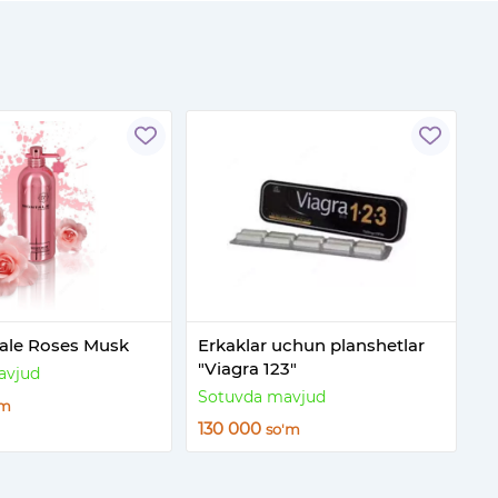
ale Roses Musk
Erkaklar uchun planshetlar
"Viagra 123"
avjud
Sotuvda mavjud
'm
130 000
so'm