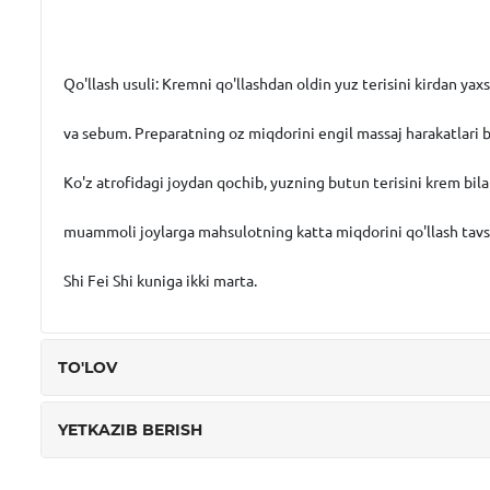
Qo'llash usuli: Kremni qo'llashdan oldin yuz terisini kirdan yax
va sebum. Preparatning oz miqdorini engil massaj harakatlari bi
Ko'z atrofidagi joydan qochib, yuzning butun terisini krem ​​bil
muammoli joylarga mahsulotning katta miqdorini qo'llash tavsi
Shi Fei Shi kuniga ikki marta.
TO'LOV
YETKAZIB BERISH