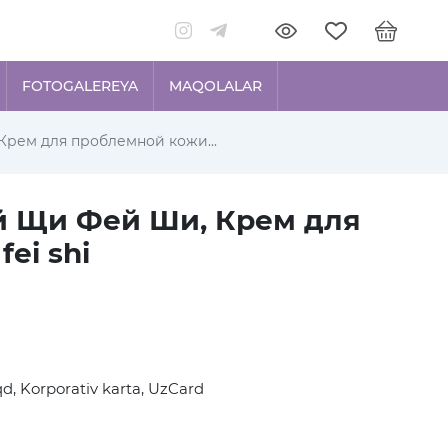
FOTOGALEREYA
MAQOLALAR
рем для проблемной кожи...
й Щи Фей Ши, Крем для
ei shi
d, Korporativ karta, UzCard