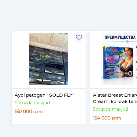
Ayol patogen "GOLD FLY"
Alatar Breast Enla
Cream, ko‘krak ter
Sotuvda mavjud
parvarish kremi
Sotuvda mavjud
150 000
so'm
154 000
so'm