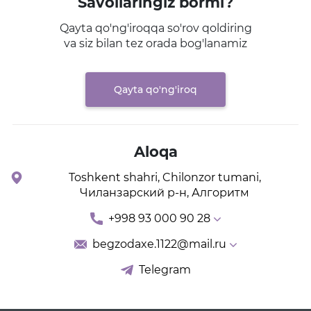
Savollaringiz bormi?
Qayta qo'ng'iroqqa so'rov qoldiring
va siz bilan tez orada bog'lanamiz
Qayta qo'ng'iroq
Aloqa
Toshkent shahri, Chilonzor tumani,
Чиланзарский р-н, Алгоритм
+998 93 000 90 28
begzodaxe.1122@mail.ru
Telegram