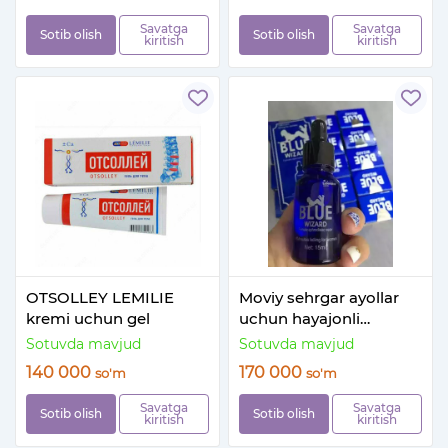
Savatga
Savatga
Sotib olish
Sotib olish
kiritish
kiritish
OTSOLLEY LEMILIE
Moviy sehrgar ayollar
kremi uchun gel
uchun hayajonli
tomchilar
Sotuvda mavjud
Sotuvda mavjud
140 000
170 000
so'm
so'm
Savatga
Savatga
Sotib olish
Sotib olish
kiritish
kiritish