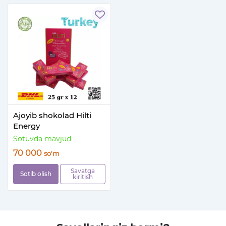
Ajoyib shokolad Hilti
Energy
Sotuvda mavjud
70 000
so'm
Savatga
Sotib olish
kiritish