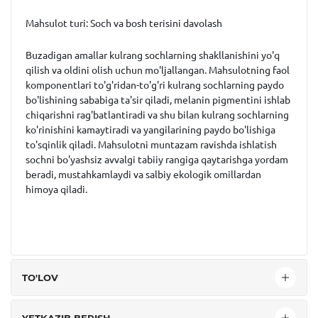
Mahsulot turi: Soch va bosh terisini davolash
Buzadigan amallar kulrang sochlarning shakllanishini yo'q
qilish va oldini olish uchun mo'ljallangan. Mahsulotning faol
komponentlari to'g'ridan-to'g'ri kulrang sochlarning paydo
bo'lishining sababiga ta'sir qiladi, melanin pigmentini ishlab
chiqarishni rag'batlantiradi va shu bilan kulrang sochlarning
ko'rinishini kamaytiradi va yangilarining paydo bo'lishiga
to'sqinlik qiladi. Mahsulotni muntazam ravishda ishlatish
sochni bo'yashsiz avvalgi tabiiy rangiga qaytarishga yordam
beradi, mustahkamlaydi va salbiy ekologik omillardan
himoya qiladi.
TO'LOV
YETKAZIB BERISH